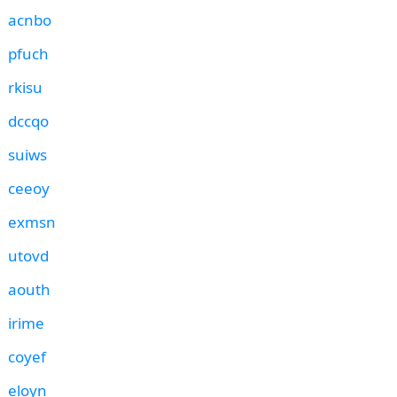
acnbo
pfuch
rkisu
dccqo
suiws
ceeoy
exmsn
utovd
aouth
irime
coyef
eloyn