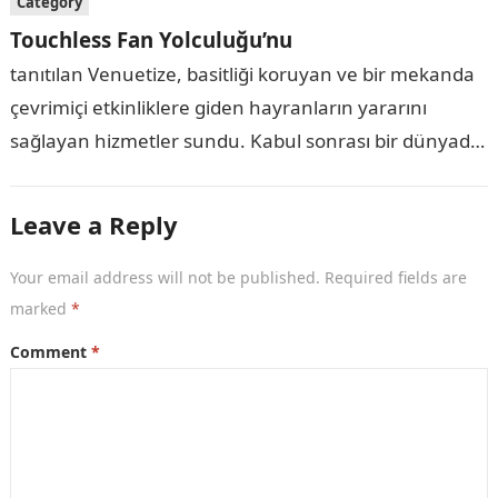
Category
Touchless Fan Yolculuğu’nu
tanıtılan Venuetize, basitliği koruyan ve bir mekanda
çevrimiçi etkinliklere giden hayranların yararını
sağlayan hizmetler sundu. Kabul sonrası bir dünyada,
taraftarlar, fiziksel teması ortadan kaldırmazsa,
tamamen yeniden keşfedilmiş bir…
Leave a Reply
Your email address will not be published.
Required fields are
marked
*
Comment
*