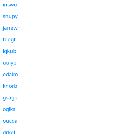
inswu
snupy
janew
tdegt
iqkub
uuiye
edaim
knorb
gsagk
ogiks
oucda
drkel