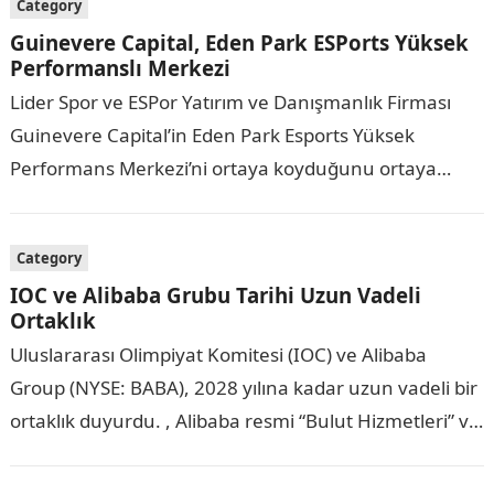
Category
Guinevere Capital, Eden Park ESPorts Yüksek
Performanslı Merkezi
Lider Spor ve ESPor Yatırım ve Danışmanlık Firması
Guinevere Capital’in Eden Park Esports Yüksek
Performans Merkezi’ni ortaya koyduğunu ortaya
koyuyor. Yeni Zelanda’nın en büyük stadyumu ve ülke
çapında…
Category
IOC ve Alibaba Grubu Tarihi Uzun Vadeli
Ortaklık
Uluslararası Olimpiyat Komitesi (IOC) ve Alibaba
Group (NYSE: BABA), 2028 yılına kadar uzun vadeli bir
ortaklık duyurdu. , Alibaba resmi “Bulut Hizmetleri” ve
“E-Ticaret Platform Hizmetleri” ortağı ve…