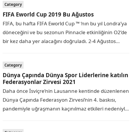
Category
FIFA Eworld Cup 2019 Bu Ağustos
FIFA, bu hafta FIFA Eworld Cup ™ ‘nın bu yıl Londra’ya
döneceğini ve bu sezonun Pinnacle etkinliğinin O2’de
bir kez daha yer alacağını doğruladı. 2-4 Ağustos
2019. Mozaad…
Category
Dünya Çapında Dünya Spor Liderlerine katılın
Federasyonlar Zirvesi 2021
Daha önce İsviçre’nin Lausanne kentinde düzenlenen
Dünya Çapında Federasyon Zirvesi’nin 4. baskısı,
pandemiyle uğraşmanın kaçınılmaz etkileri nedeniyle
çevrimiçi bir stile aktarıldı. Mei, çok çeşitli disiplinlerde
çok daha samimi,…