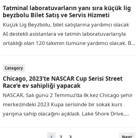
bazı yeni önerilerim…
Tatminal laboratuvarların yanı sıra küçük lig
beyzbolu Bilet Satış ve Servis Hizmeti
Küçük Lig Beyzbolu, bilet satışlarına yardımcı olacak
AI destekli asistanlara ve tatmin laboratuvarlarıyla
ortaklığı olan 120 takımın tümüne yardımcı olacak. Bu
ortaklık, hayranlara bilet, geri ödeme, bilet
yönlendirme…
Category
Chicago, 2023’te NASCAR Cup Serisi Street
Race’e ev sahipliği yapacak
NASCAR, Salı günü 2 Temmuz’da ilk kez Chicago şehir
merkezindeki 2023 Kupa serisinde bir sokak kurs
yarışına sahip olacağını açıkladı. Lake Shore Drive,
Michigan Bulvarı, Columbus Drive ve…
Posts
1
2
3
Next