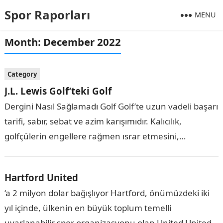
Spor Raporları
MENU
Month:
December 2022
Category
J.L. Lewis Golf’teki Golf
Dergini Nasıl Sağlamadı Golf Golf’te uzun vadeli başarı
tarifi, sabır, sebat ve azim karışımıdır. Kalıcılık,
golfçülerin engellere rağmen ısrar etmesini,
ilerlemesini ve hedeflerinize doğru çalışmasını
sağlayan yüksek kalitedir….
Hartford United
‘a 2 milyon dolar bağışlıyor Hartford, önümüzdeki iki
yıl içinde, ülkenin en büyük toplum temelli
uyarlanabilir spor organizasyonu olan United United’a