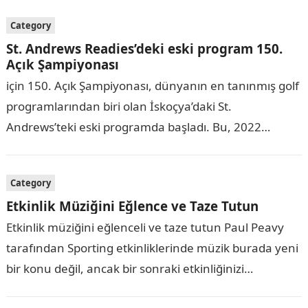
City’de…
Category
St. Andrews Readies’deki eski program 150.
Açık Şampiyonası
için 150. Açık Şampiyonası, dünyanın en tanınmış golf
programlarından biri olan İskoçya’daki St.
Andrews’teki eski programda başladı. Bu, 2022
versiyonuna daha da önem vererek, açık
şampiyonanın mekanda itiraz…
Category
Etkinlik Müziğini Eğlence ve Taze Tutun
Etkinlik müziğini eğlenceli ve taze tutun Paul Peavy
tarafından Sporting etkinliklerinde müzik burada yeni
bir konu değil, ancak bir sonraki etkinliğinizi
planlarken aklınızda bulunduracağınızı umduğum