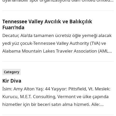
Hartford’un Yarışma Serisi’ni başlatmak için
kullanılacak parayla…
Tennessee Valley Avcılık ve Balıkçılık
Fuarı’nda
Decatur, Ala’da tamamen ücretsiz öğle yemeği alacak
yedi yüz çocuk-Tennessee Valley Authority (TVA) ve
Alabama Mountain Lakes Traveler Association (AMLA)
700 vermek için bir araya geldi. 9-11 Temmuz…
Category
Kir Diva
İsim: Amy Alton Yaş: 44 Yaşıyor: Pittsfield, Vt. Meslek:
Kurucu, M.E.T. Consulting, Vermont ve ülke çapında
hizmetler için bir beceri satın alma hizmeti. Aile:
Antlaşma Ortağı/Kocası Vaughn Micciche…