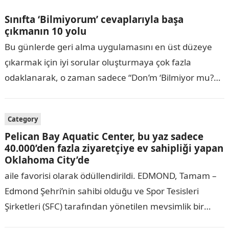
Sınıfta ‘Bilmiyorum’ cevaplarıyla başa
çıkmanın 10 yolu
Bu günlerde geri alma uygulamasını en üst düzeye
çıkarmak için iyi sorular oluşturmaya çok fazla
odaklanarak, o zaman sadece “Don’m ‘Bilmiyor mu?
Innerdrive, bu soruyu bu blogda keşfetmek…
Category
Pelican Bay Aquatic Center, bu yaz sadece
40.000’den fazla ziyaretçiye ev sahipliği yapan
Oklahoma City’de
aile favorisi olarak ödüllendirildi. EDMOND, Tamam –
Edmond Şehri’nin sahibi olduğu ve Spor Tesisleri
Şirketleri (SFC) tarafından yönetilen mevsimlik bir
havuz olan Pelican Bay Aquatic Center, Oklahoma