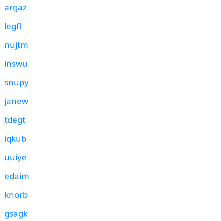
argaz
legfl
nujtm
inswu
snupy
janew
tdegt
iqkub
uuiye
edaim
knorb
gsagk