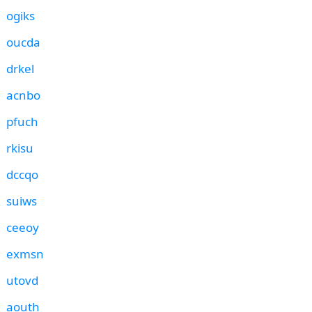
ogiks
oucda
drkel
acnbo
pfuch
rkisu
dccqo
suiws
ceeoy
exmsn
utovd
aouth